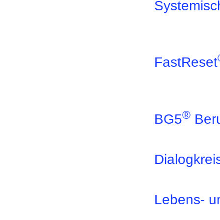
Systemisch
FastReset
®
BG5
Beru
Dialogkrei
Lebens- u