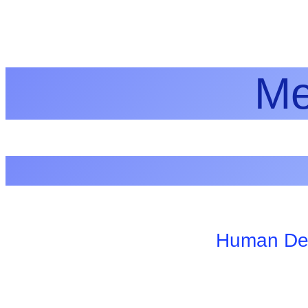
Me
Human De