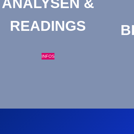
ANALYSEN &
READINGS
B
INFOS