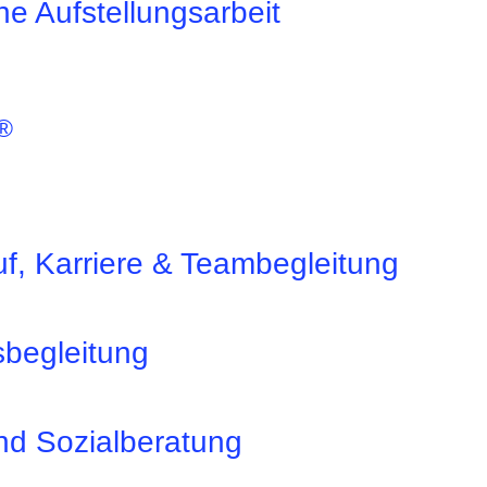
e Aufstellungsarbeit
®
f, Karriere & Teambegleitung
sbegleitung
nd Sozialberatung