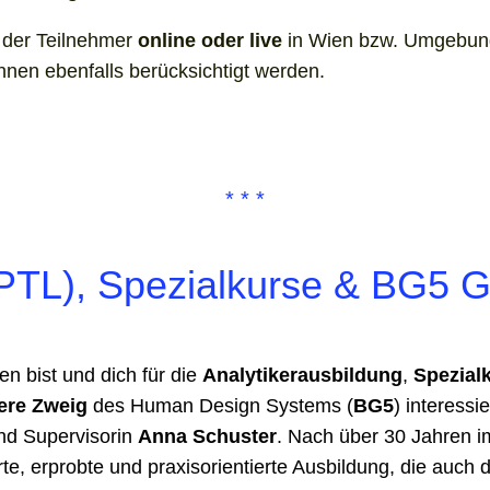
e der Teilnehmer
online oder live
in Wien bzw. Umgebung 
nnen ebenfalls berücksichtigt werden.
(PTL), Spezialkurse & BG5 Gr
en bist und dich für die
Analytikerausbildung
,
Spezial
ere Zweig
des Human Design Systems (
BG5
) interessi
nd Supervisorin
Anna Schuster
. Nach über 30 Jahren 
rte, erprobte und praxisorientierte Ausbildung, die auch