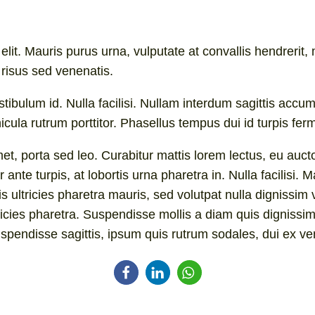
lit. Mauris purus urna, vulputate at convallis hendrerit, m
risus sed venenatis.
stibulum id. Nulla facilisi. Nullam interdum sagittis a
ula rutrum porttitor. Phasellus tempus dui id turpis fer
et, porta sed leo. Curabitur mattis lorem lectus, eu auctor
 ante turpis, at lobortis urna pharetra in. Nulla facilisi
is ultricies pharetra mauris, sed volutpat nulla digniss
tricies pharetra. Suspendisse mollis a diam quis dignissim
uspendisse sagittis, ipsum quis rutrum sodales, dui ex ven