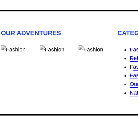
OUR ADVENTURES
CATE
Fas
Ret
F
a
Fa
Ou
Nat