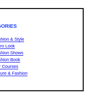
GORIES
hion & Style
ro Look
shion Shows
shion Book
r Courses
ure & Fashion